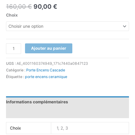
160,00
€
90,00
€
Choix
Ajouter au panier
UGS :
AE_4001160374949_171c7440a0847123
Catégorie :
Porte Encens Cascade
Étiquette :
porte encens ceramique
Informations complémentaires
Avis (0)
Choix
1, 2, 3