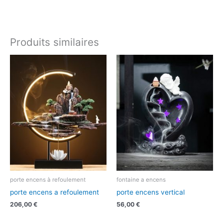
Produits similaires
porte encens à refoulement
fontaine a encens
porte encens a refoulement
porte encens vertical
206,00
€
56,00
€