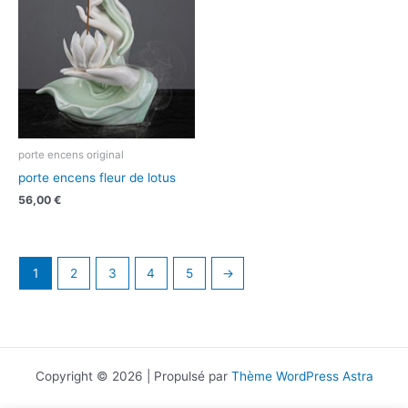
porte encens original
porte encens fleur de lotus
56,00
€
1
2
3
4
5
→
Copyright © 2026 | Propulsé par
Thème WordPress Astra