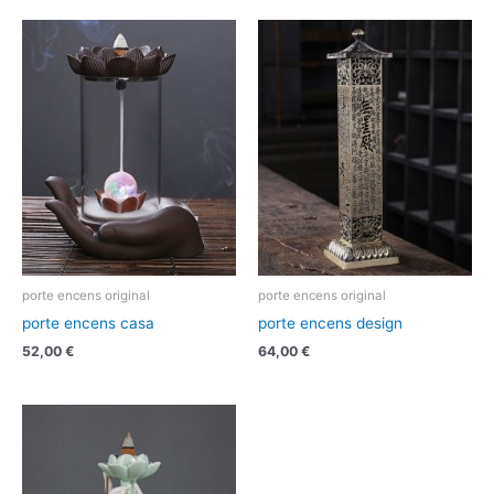
porte encens original
porte encens original
porte encens casa
porte encens design
52,00
€
64,00
€