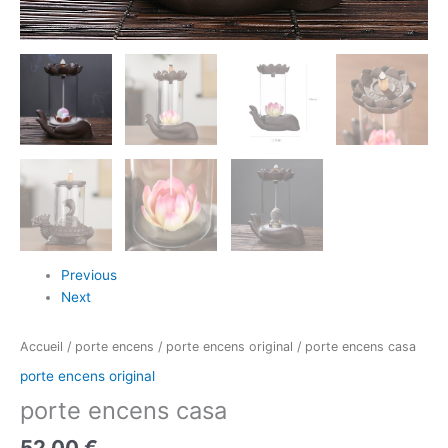
Previous
Next
Accueil
/
porte encens
/
porte encens original
/ porte encens casa
porte encens original
porte encens casa
52,00
€