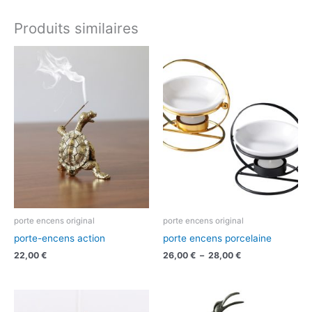
Produits similaires
Plage
de
prix :
26,00 €
à
28,00 €
porte encens original
porte encens original
porte-encens action
porte encens porcelaine
22,00
€
26,00
€
–
28,00
€