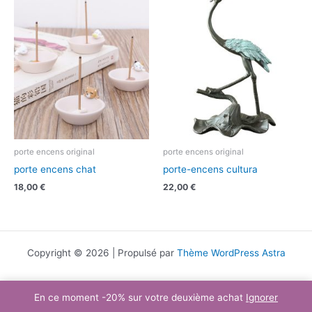
porte encens original
porte encens original
porte encens chat
porte-encens cultura
18,00
€
22,00
€
Copyright © 2026 | Propulsé par
Thème WordPress Astra
En ce moment -20% sur votre deuxième achat
Ignorer