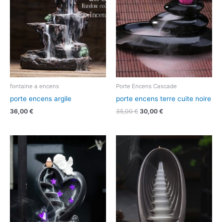
fontaine a encens
Porte Encens Cascade
porte encens argile
porte encens terre cuite noire
36,00
€
35,00
€
30,00
€