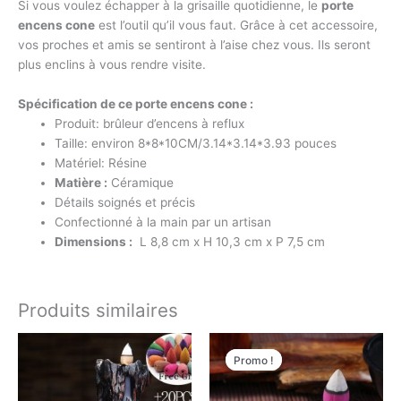
Si vous voulez échapper à la grisaille quotidienne, le
porte
encens cone
est l’outil qu’il vous faut. Grâce à cet accessoire,
vos proches et amis se sentiront à l’aise chez vous. Ils seront
plus enclins à vous rendre visite.
Spécification de ce porte encens cone :
Produit: brûleur d’encens à reflux
Taille: environ 8*8*10CM/3.14*3.14*3.93 pouces
Matériel: Résine
Matière :
Céramique
Détails soignés et précis
Confectionné à la main par un artisan
Dimensions :
L 8,8 cm x H 10,3 cm x P 7,5 cm
Produits similaires
Le
Le
prix
prix
Promo !
Promo !
initial
actuel
était :
est :
35,00 €.
30,00 €.