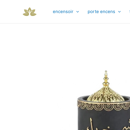
Aller
au
encensoir
porte encens
contenu