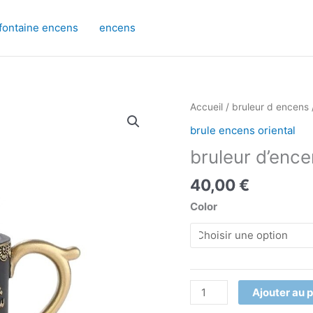
fontaine encens
encens
quantité
Accueil
/
bruleur d encens
de
brule encens oriental
bruleur
bruleur d’ence
d'encens
oriental
40,00
€
Color
Ajouter au 