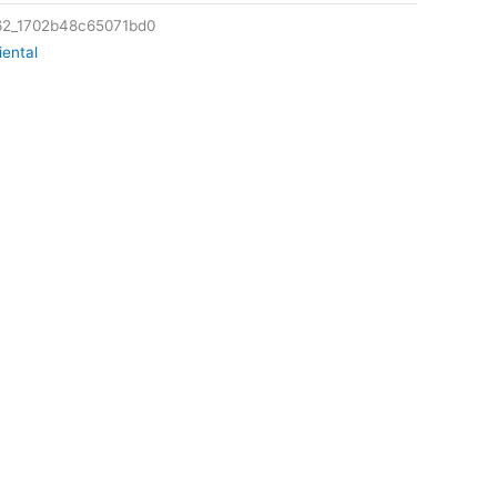
62_1702b48c65071bd0
iental