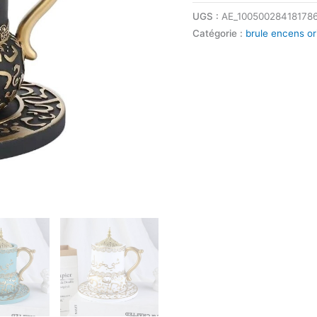
UGS :
AE_10050028418178
Catégorie :
brule encens or