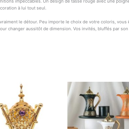
finitions impeccables. Un design de tasse rouge avec une poigné
oration à lui tout seul.
vraiment le détour. Peu importe le choix de votre coloris, vous êt
our changer aussitôt de dimension. Vos invités, bluffés par so