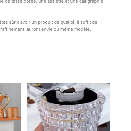
e de tasse dorée, une assiette et une calligraphie
es sûr d’avoir un produit de qualité. Il suffit de
n raffinement, auront envie du même modèle.