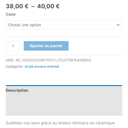
38,00
€
–
40,00
€
Color
Ajouter au panier
UGS :
AE_1005002329679371_170257587b848853
Catégorie :
brule encens oriental
Description
Informations complémentaires
Avis (0)
Sublimez vos sens grâce au brûleur d’encens en céramique