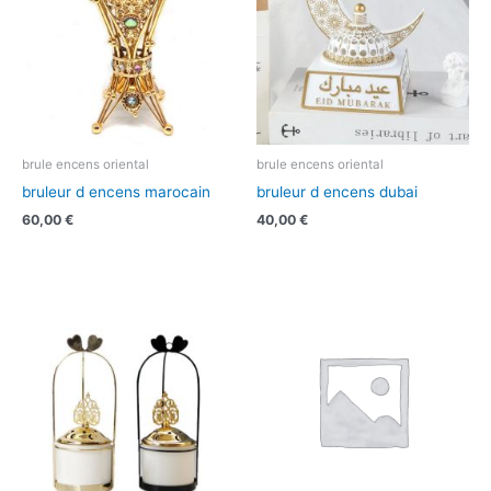
brule encens oriental
brule encens oriental
bruleur d encens marocain
bruleur d encens dubai
60,00
€
40,00
€
Plage
de
prix :
1,50 €
à
35,00 €