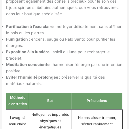
proposent également des conseils précieux pour le soin des
bijoux spirituels tibétains authentiques, que vous retrouverez
dans leur boutique spécialisée.
Purification à l’eau claire :
nettoyer délicatement sans abîmer
le bois ou les pierres.
Fumigation :
encens, sauge ou Palo Santo pour purifier les
énergies.
Exposition à la lumière :
soleil ou lune pour recharger le
bracelet.
Méditation consciente :
harmoniser l’énergie par une intention
positive.
Eviter l’humidité prolongée :
préserver la qualité des
matériaux naturels.
Méthode
But
Précautions
d’entretien
Nettoyer les impuretés
Lavage à
Ne pas laisser tremper,
physiques et
l’eau claire
sécher rapidement
énergétiques