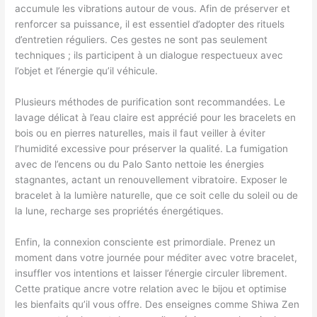
accumule les vibrations autour de vous. Afin de préserver et
e
renforcer sa puissance, il est essentiel d’adopter des rituels
l
d’entretien réguliers. Ces gestes ne sont pas seulement
e
techniques ; ils participent à un dialogue respectueux avec
t
l’objet et l’énergie qu’il véhicule.
s
t
Plusieurs méthodes de purification sont recommandées. Le
i
lavage délicat à l’eau claire est apprécié pour les bracelets en
b
bois ou en pierres naturelles, mais il faut veiller à éviter
é
l’humidité excessive pour préserver la qualité. La fumigation
t
avec de l’encens ou du Palo Santo nettoie les énergies
a
stagnantes, actant un renouvellement vibratoire. Exposer le
i
bracelet à la lumière naturelle, que ce soit celle du soleil ou de
n
la lune, recharge ses propriétés énergétiques.
s
.
Enfin, la connexion consciente est primordiale. Prenez un
moment dans votre journée pour méditer avec votre bracelet,
insuffler vos intentions et laisser l’énergie circuler librement.
Cette pratique ancre votre relation avec le bijou et optimise
les bienfaits qu’il vous offre. Des enseignes comme Shiwa Zen