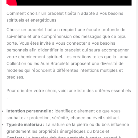
p
u
t
u
a
n
-
n
Comment choisir un bracelet tibétain adapté à vos besoins
r
e
c
e
spirituels et énergétiques
a
c
l
c
Choisir un bracelet tibétain requiert une écoute profonde de
t
o
é
o
soi-même et une compréhension des messages que ce bijou
i
l
p
l
porte. Vous êtes invité à vous connecter à vos besoins
f
o
o
o
personnels afin d’identifier le bracelet qui saura accompagner
l
n
u
n
votre cheminement spirituel. Les créations telles que la Lama
i
n
r
n
Collection ou les Aum Bracelets proposent une diversité de
s
e
r
e
modèles qui répondent à différentes intentions multiples et
t
p
e
p
précises.
a
o
c
o
n
u
h
u
Pour orienter votre choix, voici une liste des critères essentiels
t
r
e
r
:
d
f
r
t
i
i
c
r
Intention personnelle :
Identifiez clairement ce que vous
f
l
h
i
souhaitez : protection, sérénité, chance ou éveil spirituel.
f
t
e
e
Type de matériau :
La nature de la pierre ou du bois influence
é
r
r
r
grandement les propriétés énergétiques du bracelet.
r
e
d
l