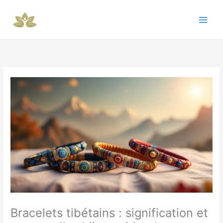
Aller
au
contenu
Bracelets tibétains : signification et