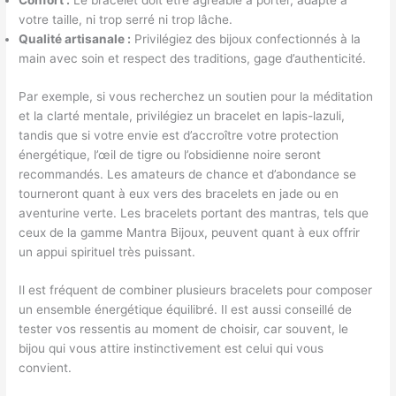
Confort :
Le bracelet doit être agréable à porter, adapté à
e
r
a
e
votre taille, ni trop serré ni trop lâche.
n
l
n
s
Qualité artisanale :
Privilégiez des bijoux confectionnés à la
t
e
s
v
main avec soin et respect des traditions, gage d’authenticité.
e
s
l
e
s
v
a
r
Par exemple, si vous recherchez un soutien pour la méditation
v
e
c
t
et la clarté mentale, privilégiez un bracelet en lapis-lazuli,
e
r
o
u
tandis que si votre envie est d’accroître votre protection
r
t
l
s
énergétique, l’œil de tigre ou l’obsidienne noire seront
t
u
o
p
recommandés. Les amateurs de chance et d’abondance se
u
s
n
a
tourneront quant à eux vers des bracelets en jade ou en
s
a
n
r
aventurine verte. Les bracelets portant des mantras, tels que
s
ff
e
o
ceux de la gamme Mantra Bijoux, peuvent quant à eux offrir
p
i
s
r
un appui spirituel très puissant.
i
c
é
d
r
h
l
r
Il est fréquent de combiner plusieurs bracelets pour composer
i
é
e
e
un ensemble énergétique équilibré. Il est aussi conseillé de
t
e
c
a
tester vos ressentis au moment de choisir, car souvent, le
u
s
t
l
bijou qui vous attire instinctivement est celui qui vous
e
.
i
p
convient.
l
o
h