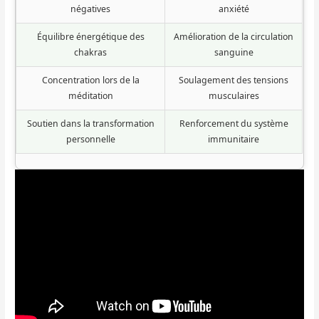
négatives
anxiété
Équilibre énergétique des
Amélioration de la circulation
chakras
sanguine
Concentration lors de la
Soulagement des tensions
méditation
musculaires
Soutien dans la transformation
Renforcement du système
personnelle
immunitaire
T
C
E
C
a
h
n
h
b
o
t
o
l
i
r
i
e
s
e
s
a
i
z
i
u
s
u
s
c
s
n
s
o
e
m
e
m
z
o
z