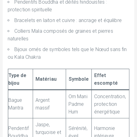
Pendentifs Bouddha et déités hindouistes :
protection spirituelle
Bracelets en laiton et cuivre : ancrage et équilibre
Colliers Mala composés de graines et pierres
naturelles
Bijoux ornés de symboles tels que le Nœud sans fin
ou Kala Chakra
Type de
Effet
Matériau
Symbole
bijou
escompté
Om Mani
Concentration,
Bague
Argent
Padme
protection
Mantra
massif
Hum
énergétique
Jaspe,
Pendentif
Sérénité,
Harmonie
turquoise et
Bouddha
éveil
intérieure