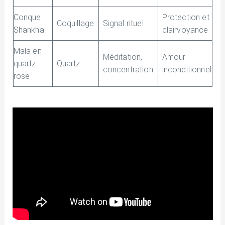
Conque
Protection et
Coquillage
Signal rituel
Shankha
clairvoyance
Mala en
Méditation,
Amour
quartz
Quartz
concentration
inconditionnel
rose