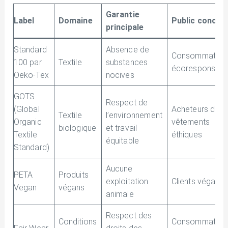
Garantie
Label
Domaine
Public concer
principale
Standard
Absence de
Consommateur
100 par
Textile
substances
écoresponsabl
Oeko-Tex
nocives
GOTS
Respect de
(Global
Acheteurs de
Textile
l’environnement
Organic
vêtements
biologique
et travail
Textile
éthiques
équitable
Standard)
Aucune
PETA
Produits
exploitation
Clients végans
Vegan
végans
animale
Respect des
Conditions
Consommateur