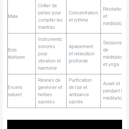
Collier de
Récitation
perles pour
Concentration
Mala
et
compter les
et rythme
méditation
mantras
Instruments
Sessions
sonores
Apaisement
Bols
de
pour
et relaxation
tibétains
méditation
vibration et
profonde
et yoga
harmonie
Résines de
Purification
Avant et
Encens
genévrier et
de l’air et
pendant la
naturel
herbes
ambiance
méditation
sacrées
sacrée