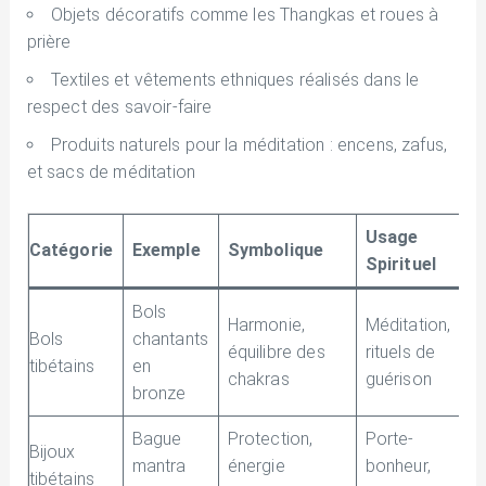
Objets décoratifs comme les Thangkas et roues à
prière
Textiles et vêtements ethniques réalisés dans le
respect des savoir-faire
Produits naturels pour la méditation : encens, zafus,
et sacs de méditation
Usage
Catégorie
Exemple
Symbolique
Spirituel
Bols
Harmonie,
Méditation,
Bols
chantants
équilibre des
rituels de
tibétains
en
chakras
guérison
bronze
Bague
Protection,
Porte-
Bijoux
mantra
énergie
bonheur,
tibétains