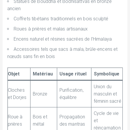
Statues de Bouddha et Bodhisattvas en bronze
ancien
Coffrets tibétains traditionnels en bois sculpté
Roues à prières et malas artisanaux
Encens naturel et résines sacrées de l’Himalaya
Accessoires tels que sacs à mala, brûle-encens et
nœuds sans fin en bois
Objet
Matériau
Usage rituel
Symbolique
Union du
Cloches
Purification,
Bronze
masculin et
et Dorjes
équilibre
féminin sacré
Cycle de vie
Roue à
Bois et
Propagation
et
prières
métal
des mantras
réincarnation