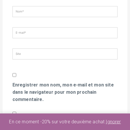
Nom*
E-
mail*
Site
Enregistrer mon nom, mon e-mail et mon site
dans le navigateur pour mon prochain
commentaire.
En ce moment -20% sur votre deuxième achat
Ignorer
Prévenez-moi de tous les nouveaux