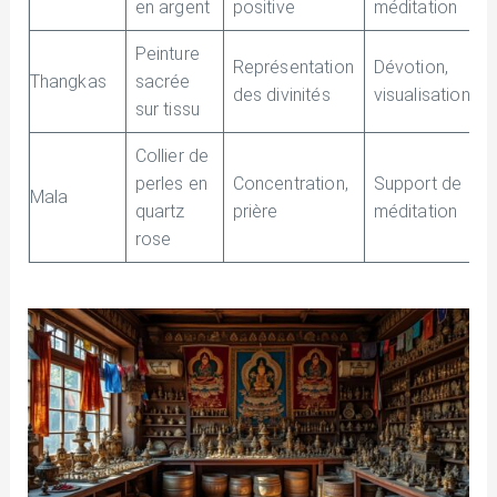
en argent
positive
méditation
Peinture
Représentation
Dévotion,
Thangkas
sacrée
des divinités
visualisation
sur tissu
Collier de
perles en
Concentration,
Support de
Mala
quartz
prière
méditation
rose