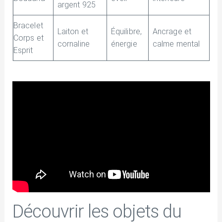
argent 925
Bracelet
Laiton et
Équilibre,
Ancrage et
Corps et
cornaline
énergie
calme mental
Esprit
Découvrir les objets du