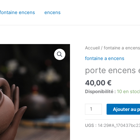
fontaine encens
encens
quantité
Accueil
/
fontaine a encens
de
fontaine a encens
porte
porte encens 
encens
en
40,00
€
bois
Disponibilité :
10 en stoc
Ajouter au 
UGS :
14:29#A_170437bc2