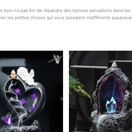
en bois n’a pas fini de répandre des bonnes sensations dans les 
ier les petites choses qui vous laissaient indifférents auparavan