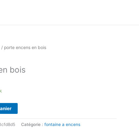
/ porte encens en bois
en bois
k
panier
3cfd8d5
Catégorie :
fontaine a encens