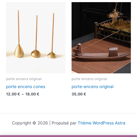
Plage
de
prix :
12,00 €
à
18,00 €
porte encens original
porte encens original
porte encens cones
porte-encens original
12,00
€
–
18,00
€
35,00
€
Copyright © 2026 | Propulsé par
Thème WordPress Astra