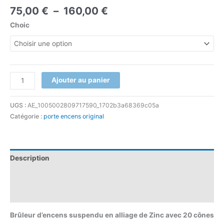
75,00
€
–
160,00
€
Choic
Ajouter au panier
UGS :
AE_1005002809717590_1702b3a68369c05a
Catégorie :
porte encens original
Description
Informations complémentaires
Avis (0)
Brûleur d’encens suspendu en alliage de Zinc avec 20 cônes