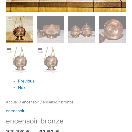
Previous
Next
Accueil
/
encensoir
/ encensoir bronze
encensoir
encensoir bronze
33,36
€
–
41,61
€