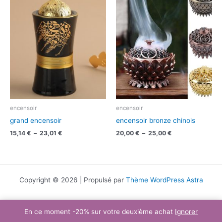
prix :
prix :
15,14 €
20,00 €
à
à
23,01 €
25,00 €
encensoir
encensoir
grand encensoir
encensoir bronze chinois
15,14
€
–
23,01
€
20,00
€
–
25,00
€
Copyright © 2026 | Propulsé par
Thème WordPress Astra
En ce moment -20% sur votre deuxième achat
Ignorer