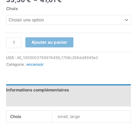
Choix
Ajouter au panier
UGS :
AE_1005003769974459_1708c266dd8945e2
Catégorie :
encensoir
Informations complémentaires
Avis (0)
Choix
small, large