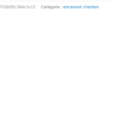
1702b05c384c1cc2
Catégorie :
encensoir charbon