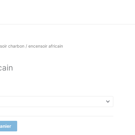
soir charbon
/ encensoir africain
cain
panier