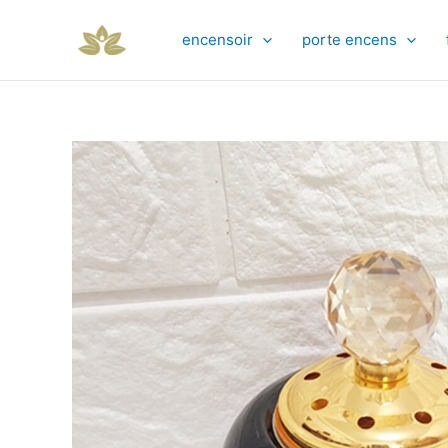
Aller
au
encensoir
porte encens
contenu