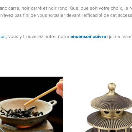
nc carré, noir carré et noir rond. Quel que soit votre choix, le re
vez pas fini de vous extasier devant l’efficacité de cet accessoi
oir
, vous y trouverez notre notre
encensoir cuivre
qui ne manq