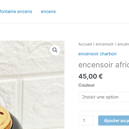
fontaine encens
encens
quantité
Accueil
/
encensoir
/
encen
de
encensoir charbon
encensoir
encensoir afri
africain
45,00
€
Couleur
Ajouter au 