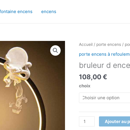
fontaine encens
encens
quantité
Accueil
/
porte encens
/
po
de
porte encens à refoulem
bruleur
bruleur d enc
d
encens
108,00
€
smaug
choix
Ajouter au 