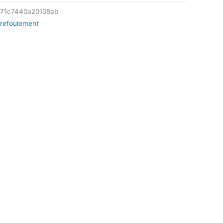
171c7440a20108ab
 refoulement