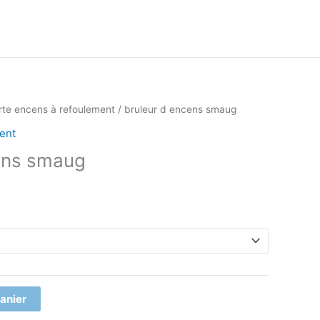
rte encens à refoulement
/ bruleur d encens smaug
ent
ens smaug
panier