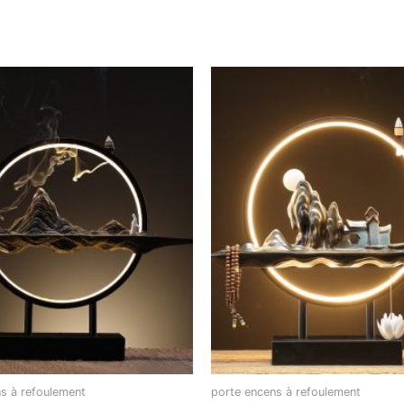
s à refoulement
porte encens à refoulement