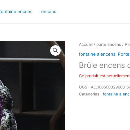
fontaine encens
encens
Accueil
/
porte encens
/
Po
fontaine a encens
,
Porte
Brûle encens 
Ce produit est actuellement
UGS :
AE_10050032960815
Catégories :
fontaine a en