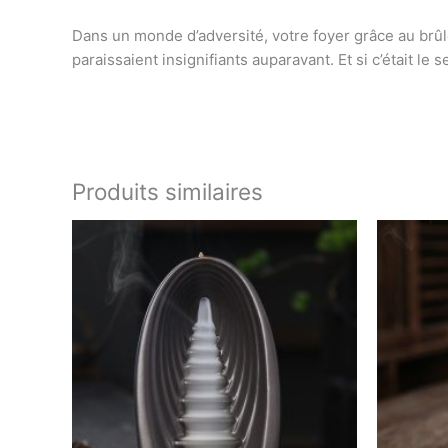
Dans un monde d’adversité, votre foyer grâce au brûleu
paraissaient insignifiants auparavant. Et si c’était le
Produits similaires