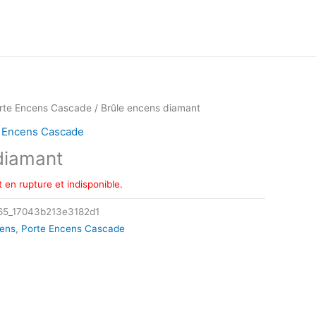
rte Encens Cascade
/ Brûle encens diamant
 Encens Cascade
diamant
 en rupture et indisponible.
65_17043b213e3182d1
cens
,
Porte Encens Cascade