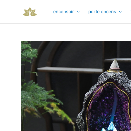
Aller
au
encensoir
porte encens
contenu