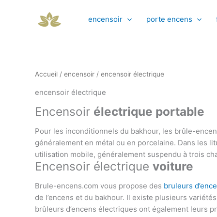
Trié
Aller
par
au
popularité
encensoir
porte encens
contenu
Accueil
/
encensoir
/ encensoir électrique
encensoir électrique
Encensoir
électrique
portable
Pour les inconditionnels du bakhour, les brûle-encen
généralement en métal ou en porcelaine. Dans les litu
utilisation mobile, généralement suspendu à trois cha
Encensoir électrique
voiture
Brule-encens.com vous propose des
bruleurs d’ence
de l’encens et du bakhour. Il existe plusieurs variét
brûleurs d’encens électriques ont également leurs pr