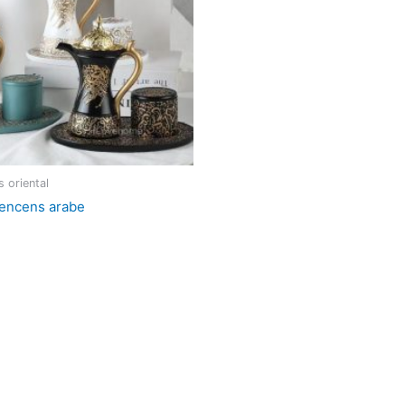
s oriental
 encens arabe