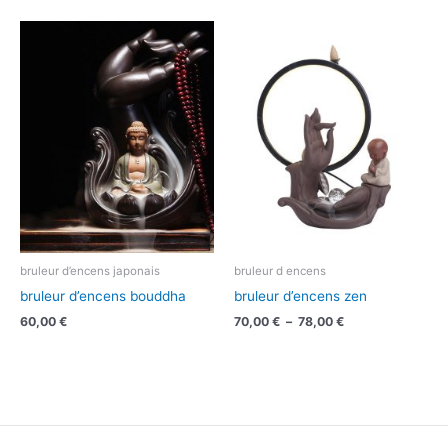
Plage
de
prix :
70,00 €
à
78,00 €
bruleur d’encens japonais
bruleur d encens
bruleur d’encens bouddha
bruleur d’encens zen
60,00
€
70,00
€
–
78,00
€