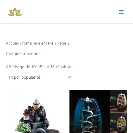
Trié
Aller
par
popularité
au
contenu
Accueil
/
fontaine a encens
/ Page 2
fontaine a encens
Affichage de 10–15 sur 15 résultats