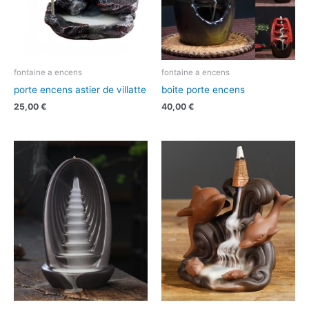
fontaine a encens
fontaine a encens
porte encens astier de villatte
boite porte encens
25,00
€
40,00
€