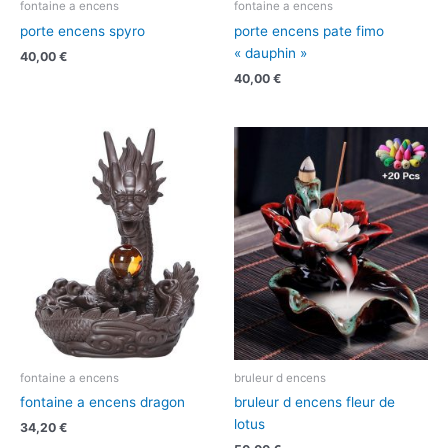
fontaine a encens
fontaine a encens
porte encens spyro
porte encens pate fimo
« dauphin »
40,00
€
40,00
€
fontaine a encens
bruleur d encens
fontaine a encens dragon
bruleur d encens fleur de
lotus
34,20
€